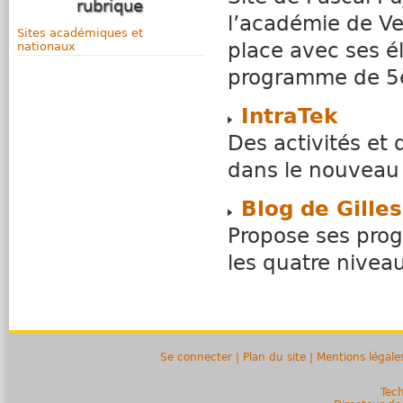
rubrique
l’académie de Ver
Sites académiques et
place avec ses 
nationaux
programme de 5
IntraTek
Des activités et d
dans le nouveau
Blog de Gilles
Propose ses progr
les quatre nivea
Se connecter
|
Plan du site
|
Mentions légale
Tech