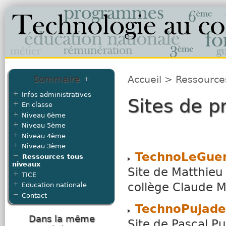
Sommaire
Accueil
>
Ressource
Infos administratives
Sites de p
En classe
Niveau 6ème
Niveau 5ème
Niveau 4ème
Niveau 3ème
TechnoLeGuen
Ressources tous
niveaux
Site de Matthieu
TICE
collège Claude M
Education nationale
Contact
TechnoPujade
Dans la même
Site de Pascal P