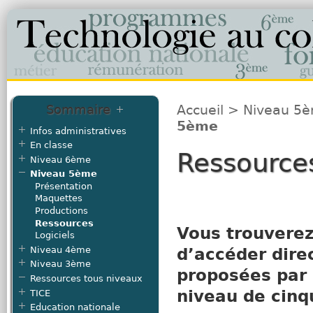
Sommaire
Accueil
>
Niveau 5
5ème
Infos administratives
En classe
Ressource
Niveau 6ème
Niveau 5ème
Présentation
Maquettes
Productions
Ressources
Vous trouverez
Logiciels
Niveau 4ème
d’accéder dir
Niveau 3ème
proposées par 
Ressources tous niveaux
niveau de cinq
TICE
Education nationale